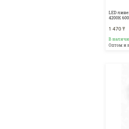
LED лин
4200К 60
1 470 ₸
В налич
Оптом и 