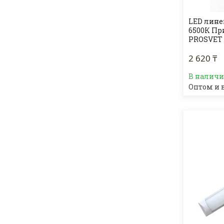
LED лине
6500К Пр
PROSVET
2 620 ₸
В налич
Оптом и 