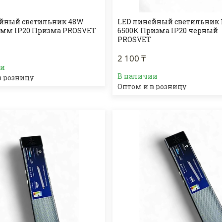
ейный светильник 48W
LED линейный светильник 
0мм IP20 Призма PROSVET
6500К Призма IP20 черный
PROSVET
2 100 ₸
ии
В наличии
в розницу
Оптом и в розницу