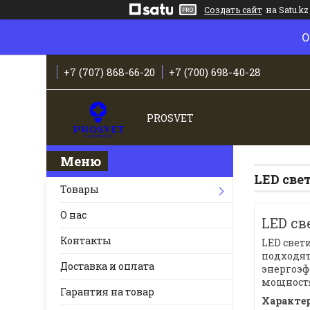
Создать сайт
на Satu.kz
О
+7 (707) 868-66-20
+7 (700) 698-40-28
PROSVET
LED све
Товары
О нас
LED св
Контакты
LED свет
подходят
Доставка и оплата
энергоэф
мощностя
Гарантия на товар
Характер