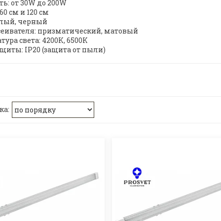
ть: от 30W до 200W
 60 см и 120 см
белый, черный
ссеивателя: призматический, матовый
тура света: 4200K, 6500K
ащиты: IP20 (защита от пыли)