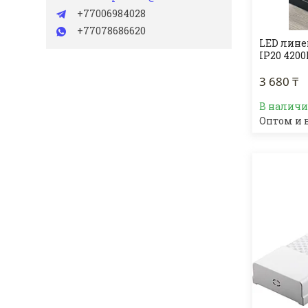
+77006984028
+77078686620
LED лине
IP20 420
3 680 ₸
В налич
Оптом и 