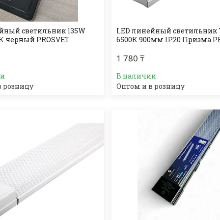
йный светильник 135W
LED линейный светильник
0К черный PROSVET
6500К 900мм IP20 Призма 
1 780 ₸
ии
В наличии
в розницу
Оптом и в розницу