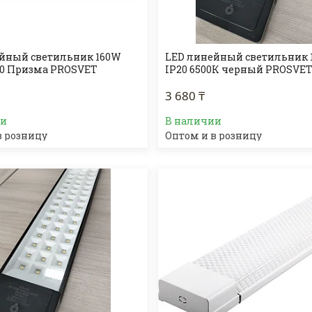
йный светильник 160W
LED линейный светильник 
20 Призма PROSVET
IP20 6500К черный PROSVE
3 680 ₸
ии
В наличии
в розницу
Оптом и в розницу