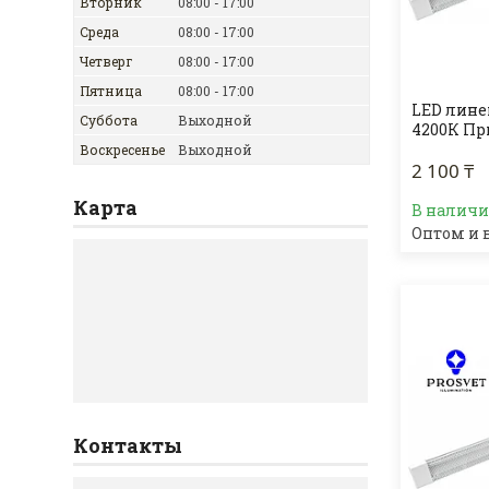
Вторник
08:00
17:00
Среда
08:00
17:00
Четверг
08:00
17:00
Пятница
08:00
17:00
LED лине
Суббота
Выходной
4200К Пр
Воскресенье
Выходной
2 100 ₸
Карта
В налич
Оптом и 
Контакты