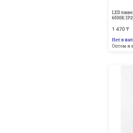
LED лине
6500К IP
1 470 ₸
Нет в на
Оптом и 