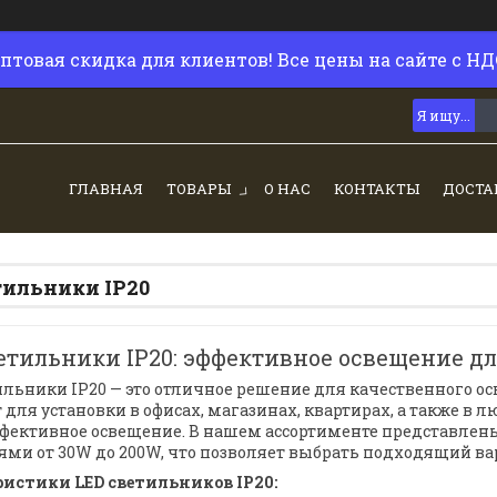
птовая скидка для клиентов! Все цены на сайте с НД
ГЛАВНАЯ
ТОВАРЫ
О НАС
КОНТАКТЫ
ДОСТА
тильники IP20
етильники IP20: эффективное освещение 
ильники IP20 — это отличное решение для качественного 
 для установки в офисах, магазинах, квартирах, а также в л
фективное освещение. В нашем ассортименте представле
ми от 30W до 200W, что позволяет выбрать подходящий в
истики LED светильников IP20: