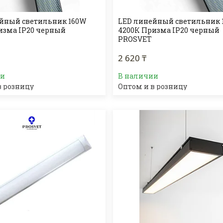
йный светильник 160W
LED линейный светильник 
изма IP20 черный
4200К Призма IP20 черный
PROSVET
2 620 ₸
ии
В наличии
в розницу
Оптом и в розницу