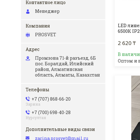
Менеджер
LED лине
6500К IP
PROSVET
2 620 ₸
В налич
Промзона 71-й разъезд, 6Б
Оптом и 
пос. Боралдай, Илийский
район, Алматинская
область, Алматы, Казахстан
+7 (707) 868-66-20
Зарина
+7 (700) 698-40-28
Нурсултан
zarina.prosvet@mail.ru