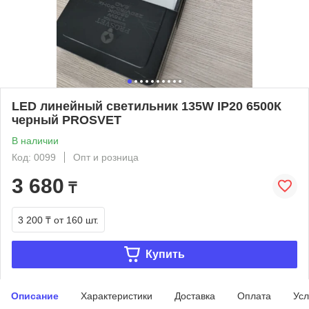
LED линейный светильник 135W IP20 6500К
черный PROSVET
В наличии
Код: 0099
Опт и розница
3 680
₸
3 200 ₸
от 160 шт.
Купить
Описание
Характеристики
Доставка
Оплата
Усл