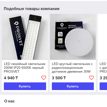
Подобные товары компании
LED линейный светильник
LED круглый светильник с
LED 
200W IP20 6500К черный
радиолокационным
с да
PROSVET
датчиком движения 30W
PRO
6500K PROSVET
4 940
3 500
3 2
₸
₸
Купить
Купить
О нас