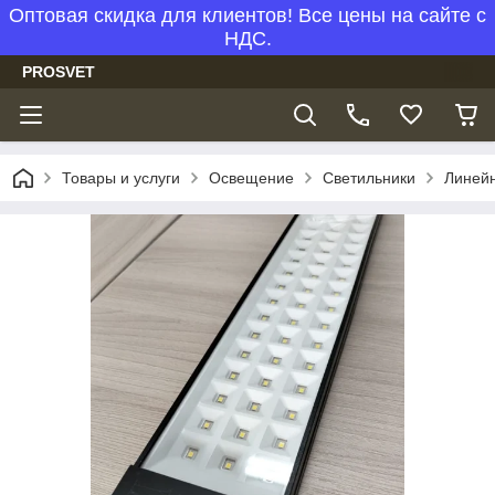
Оптовая скидка для клиентов! Все цены на сайте с
НДС.
PROSVET
Товары и услуги
Освещение
Светильники
Линейн