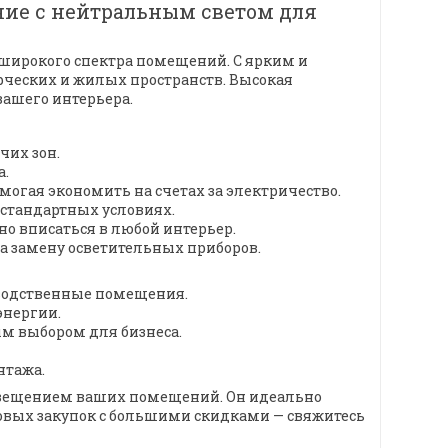
ние с нейтральным светом для
 широкого спектра помещений. С ярким и
рческих и жилых пространств. Высокая
ашего интерьера.
чих зон.
а.
могая экономить на счетах за электричество.
 стандартных условиях.
о вписаться в любой интерьер.
 на замену осветительных приборов.
зводственные помещения.
энергии.
ым выбором для бизнеса.
нтажа.
свещением ваших помещений. Он идеально
товых закупок с большими скидками — свяжитесь