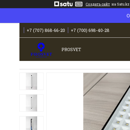
Создать сайт
на Satu.kz
О
+7 (707) 868-66-20
+7 (700) 698-40-28
PROSVET