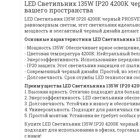
LED Светильник 135W IP20 4200К ч
вашего пространства
LED Светильник 135W IP20 4200K черный PROSVE
равномерным светом, этот светильник идеально
мощность и элегантный черный дизайн делают 
Основные характеристики LED Светильника 1
- Мощность 135W: Обеспечивает яркое освещение
- Цветовая температура 4200K: Нейтральный бел
- Энергоэффективность: Использование передово
- IP20 защита: Этот светильник защищен от пыли
- Современный черный дизайн: Простой, но эле
- Долговечность: Срок службы LED технологии со
Преимущества LED Светильника 135W IP20 42
1. Высокая яркость: Отлично подходит для бол
2. Энергоэффективность: LED светильники обес
3. Долговечность: Устойчив к износу и обеспеч
4. Универсальность: Подходит для различных ти
5. Простой монтаж: Установка не требует особых 
Купите LED Светильник 135W IP20 4200K черны
подходит для использования в офисах, торговых
с нами!