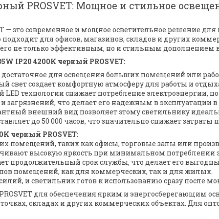
ерный PROSVET: Мощное и стильное освеще
T — это современное и мощное осветительное решение для
 подходит для офисов, магазинов, складов и других комме
его не только эффективным, но и стильным дополнением в
35W IP20 4200K черный PROSVET:
, достаточное для освещения больших помещений или рабо
ый свет создает комфортную атмосферу для работы и отдых
й LED технологии снижает потребление электроэнергии, по
 и загрязнений, что делает его надежным в эксплуатации в
гантный внешний вид позволяет этому светильнику идеальн
ставляет до 50 000 часов, что значительно снижает затраты
00K черный PROSVET:
ьших помещений, таких как офисы, торговые залы или прои
печивают высокую яркость при минимальном потреблении 
ивает продолжительный срок службы, что делает его выгодн
пов помещений, как для коммерческих, так и для жилых.
усилий, и светильник готов к использованию сразу после мо
й PROSVET для обеспечения ярким и энергосберегающим о
 точках, складах и других коммерческих объектах. Для оп