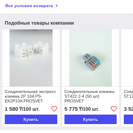
Все условия возврата
Подобные товары компании
Соединительная экспресс
Соединительные клеммы
Сое
клемма 2P 10A PS-
ST422 2-4 (50 шт)
ST1
EK2P10A PROSVET
PROSVET
1 580
5 775
3 5
₸/100 шт.
₸/100 шт.
Купить
Купить