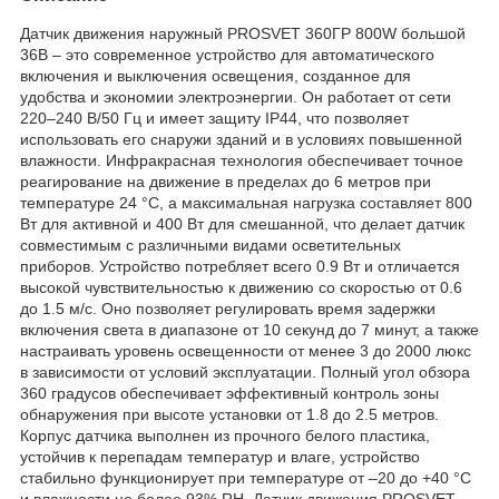
Датчик движения наружный PROSVET 360ГР 800W большой
36B – это современное устройство для автоматического
включения и выключения освещения, созданное для
удобства и экономии электроэнергии. Он работает от сети
220–240 В/50 Гц и имеет защиту IP44, что позволяет
использовать его снаружи зданий и в условиях повышенной
влажности. Инфракрасная технология обеспечивает точное
реагирование на движение в пределах до 6 метров при
температуре 24 °C, а максимальная нагрузка составляет 800
Вт для активной и 400 Вт для смешанной, что делает датчик
совместимым с различными видами осветительных
приборов. Устройство потребляет всего 0.9 Вт и отличается
высокой чувствительностью к движению со скоростью от 0.6
до 1.5 м/с. Оно позволяет регулировать время задержки
включения света в диапазоне от 10 секунд до 7 минут, а также
настраивать уровень освещенности от менее 3 до 2000 люкс
в зависимости от условий эксплуатации. Полный угол обзора
360 градусов обеспечивает эффективный контроль зоны
обнаружения при высоте установки от 1.8 до 2.5 метров.
Корпус датчика выполнен из прочного белого пластика,
устойчив к перепадам температур и влаге, устройство
стабильно функционирует при температуре от –20 до +40 °C
и влажности не более 93% RH. Датчик движения PROSVET