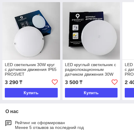
LED светильник 30W круг
LED круглый светильник с
LED 
с датчиком движения IP65
радиолокационным
с да
PROSVET
датчиком движения 30W
PRO
6500K PROSVET
3 290
3 500
2 4
₸
₸
Купить
Купить
О нас
Рейтинг не сформирован
Менее 5 отзывов за последний год