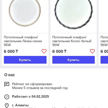
Потолочный плафон/
Потолочный плафон/
Пот
светильник Люма смоки
светильник Колос белый
свет
96W
96W
96W
6 000
6 000
6 0
₸
₸
Купить
Купить
О нас
Рейтинг не сформирован
Менее 5 отзывов за последний год
Работает с 04.02.2025
г. Алматы