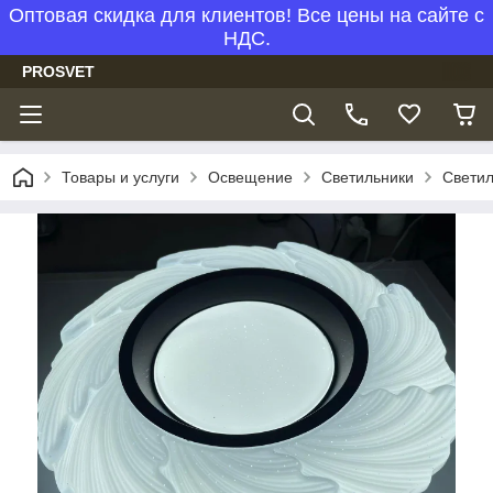
Оптовая скидка для клиентов! Все цены на сайте с
НДС.
PROSVET
Товары и услуги
Освещение
Светильники
Светил