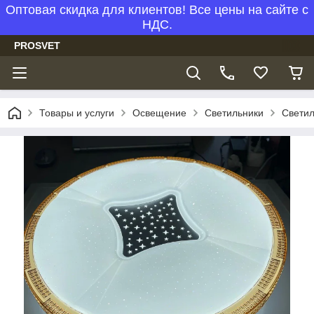
Оптовая скидка для клиентов! Все цены на сайте с
НДС.
PROSVET
Товары и услуги
Освещение
Светильники
Светил