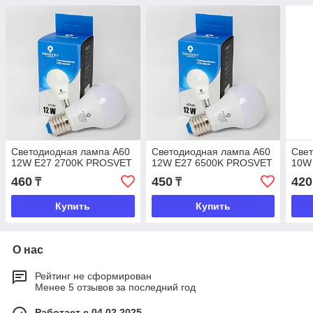
Светодиодная лампа A60
Светодиодная лампа A60
Све
12W E27 2700K PROSVET
12W E27 6500K PROSVET
10W
460
450
420
₸
₸
Купить
Купить
О нас
Рейтинг не сформирован
Менее 5 отзывов за последний год
Работает с 04.02.2025