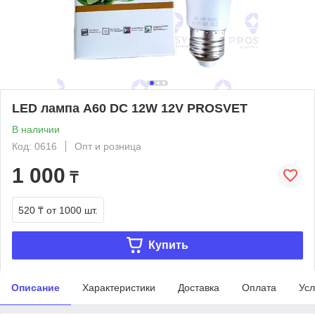
LED лампа А60 DC 12W 12V PROSVET
В наличии
Код: 0616
Опт и розница
1 000
₸
520 ₸
от 1000 шт.
Купить
Описание
Характеристики
Доставка
Оплата
Усл