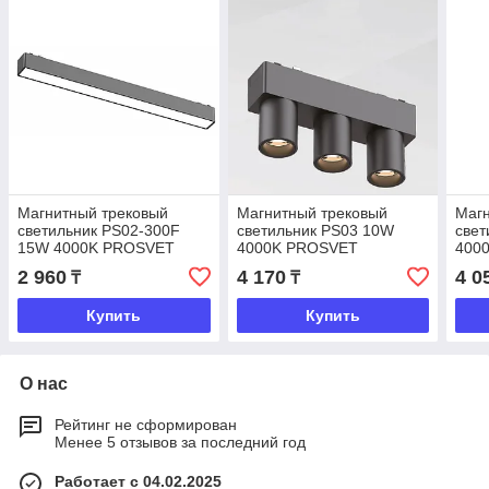
Магнитный трековый
Магнитный трековый
Магн
светильник PS02-300F
светильник PS03 10W
свет
15W 4000K PROSVET
4000K PROSVET
400
2 960
4 170
4 0
₸
₸
Купить
Купить
О нас
Рейтинг не сформирован
Менее 5 отзывов за последний год
Работает с 04.02.2025