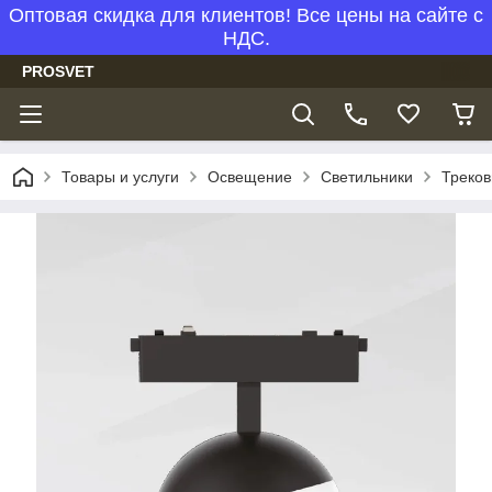
Оптовая скидка для клиентов! Все цены на сайте с
НДС.
PROSVET
Товары и услуги
Освещение
Светильники
Треков