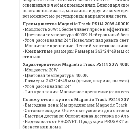
освещения в любых помещениях. Благодаря свое
выставочные залы, магазины и другие коммерче
возможностью регулировки направления света.
Преимущества Magnetic Track PS114 20W 4000K
- Мощность 20W: Обеспечивает яркое и эффекти
- Цветовая температура 4000K: Нейтральный белы
- Угол рассеивания 24°: Позволяет направить св
- Магнитное крепление: Легкий монтаж на шино
- Компактные размеры: Размеры 343*24*48 мм о
стильно.
Характеристики Magnetic Track PS114 20W 400
- Мощность: 20W
- Цветовая температура: 4000K
- Размеры: 343*24*48 мм (длина, ширина, высота)
- Угол рассеивания: 24°
- Тип крепления: Магнитное крепление (совмест
Почему стоит купить Magnetic Track PS114 20
- Выгодная цена: Мы предлагаем Magnetic Track 
- Оптовые скидки: Отличные условия для оптов
- Быстрая доставка: Оперативная доставка по Алм
- Надежность от PROSVET: Продукция PROSVET о
бизнеса или дома.