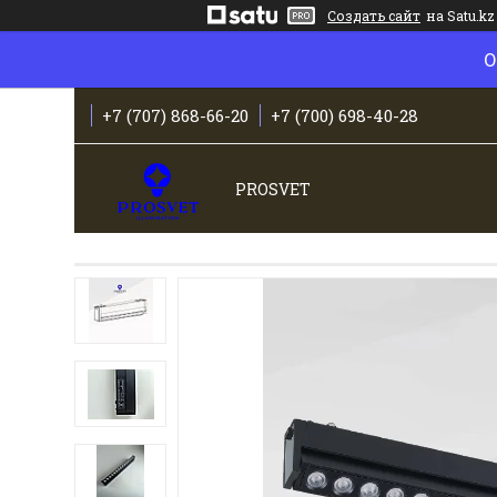
Создать сайт
на Satu.kz
О
+7 (707) 868-66-20
+7 (700) 698-40-28
PROSVET