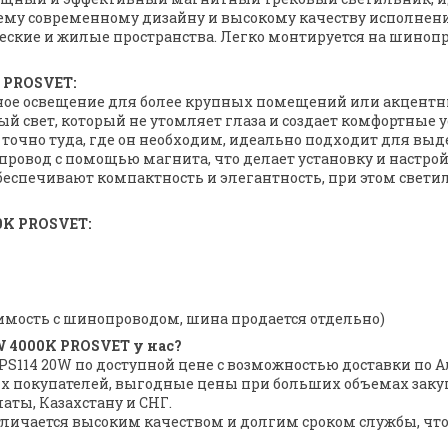
му современному дизайну и высокому качеству исполнения
ские и жилые пространства. Легко монтируется на шинопр
 PROSVET:
вное освещение для более крупных помещений или акцентн
й свет, который не утомляет глаза и создает комфортные у
ет точно туда, где он необходим, идеально подходит для в
провод с помощью магнита, что делает установку и настр
беспечивают компактность и элегантность, при этом свети
0K PROSVET:
имость с шинопроводом, шина продается отдельно)
W 4000K PROSVET у нас?
PS114 20W по доступной цене с возможностью доставки по А
ых покупателей, выгодные цены при больших объемах заку
аты, Казахстану и СНГ.
тличается высоким качеством и долгим сроком службы, чт