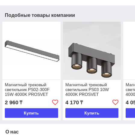
Подобные товары компании
Магнитный трековый
Магнитный трековый
Магн
светильник PS02-300F
светильник PS03 10W
свет
15W 4000K PROSVET
4000K PROSVET
400
2 960
4 170
4 0
₸
₸
Купить
Купить
О нас