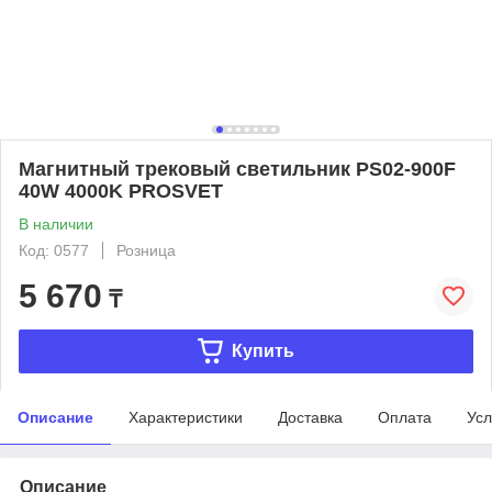
Магнитный трековый светильник PS02-900F
40W 4000K PROSVET
В наличии
Код: 0577
Розница
5 670
₸
Купить
Описание
Характеристики
Доставка
Оплата
Усл
Описание