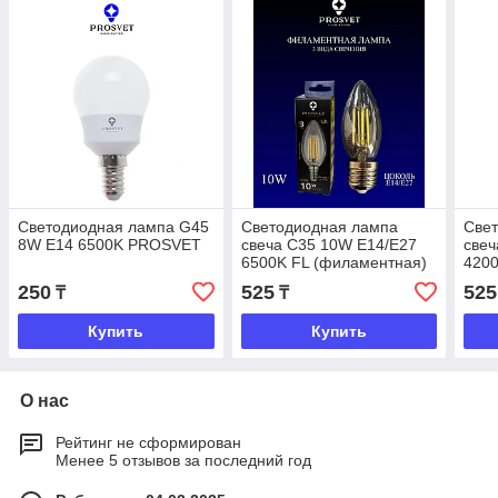
Светодиодная лампа G45
Светодиодная лампа
Све
8W E14 6500K PROSVET
свеча C35 10W E14/E27
свеч
6500K FL (филаментная)
4200
PROSVET
PRO
250
525
525
₸
₸
Купить
Купить
О нас
Рейтинг не сформирован
Менее 5 отзывов за последний год