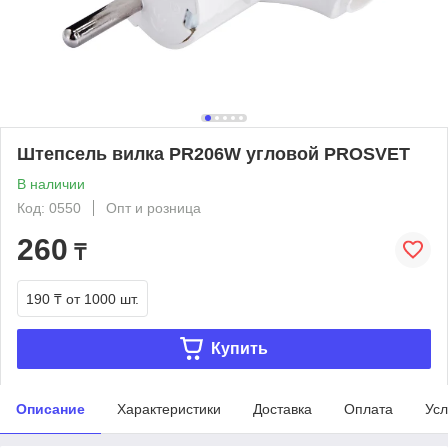
Штепсель вилка PR206W угловой PROSVET
В наличии
Код: 0550
Опт и розница
260
₸
190 ₸
от 1000 шт.
Купить
Описание
Характеристики
Доставка
Оплата
Усл