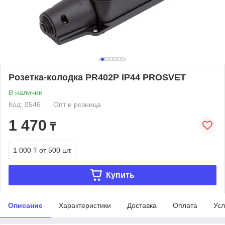
Розетка-колодка PR402P IP44 PROSVET
В наличии
Код: 0546
Опт и розница
1 470
₸
1 000 ₸
от 500 шт.
Купить
Описание
Характеристики
Доставка
Оплата
Усл