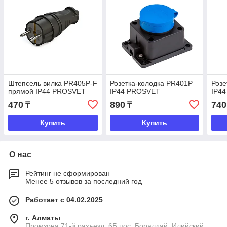
Штепсель вилка PR405P-F
Розетка-колодка PR401P
Розе
прямой IP44 PROSVET
IP44 PROSVET
IP4
470
890
740
₸
₸
Купить
Купить
О нас
Рейтинг не сформирован
Менее 5 отзывов за последний год
Работает с 04.02.2025
г. Алматы
Промзона 71-й разъезд, 6Б пос. Боралдай, Илийский