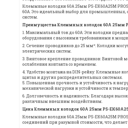
Клеммные колодки 60А 25мм PS-EK60A25M PROSV
60А. Это идеальный выбор для промышленных, 
систем.
Преимущества Клеммных колодок 60А 25мм P
1. Максимальный ток до 60А: Эти колодки предн
оборудования с высокими требованиями к мощн
2. Сечение проводников до 25 мм²: Колодки мог
электрических систем.
3. Винтовое крепление проводников: Винтовой 
ослабления контакта со временем.
4. Удобство монтажа на DIN-рейку: Клеммные к
щитах и других распределительных системах.
5. Повышенная прочность и устойчивость к нагр
механической нагрузки и устойчивости к темп
6. Долговечность и надежность: Благодаря выс
различным внешним воздействиям.
Цена Клеммных колодок 60А 25мм PS-EK60A2
Клеммные колодки 60А 25мм PS-EK60A25M PROSV
соединений при разумной стоимости, что делае