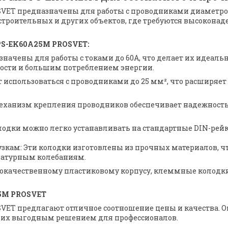
ET предназначены для работы с проводниками диаметром
строительных и других объектов, где требуются высокон
S-EK60A25M PROSVET:
азначены для работы с токами до 60А, что делает их иде
ости и большим потреблением энергии.
ут использоваться с проводниками до 25 мм², что расширя
механизм крепления проводников обеспечивает надежность
олодки можно легко устанавливать на стандартные DIN-рей
узкам: Эти колодки изготовлены из прочных материалов, чт
ературным колебаниям.
ококачественному пластиковому корпусу, клеммные колодк
5M PROSVET
ET предлагают отличное соотношение цены и качества. О
т их выгодным решением для профессионалов.