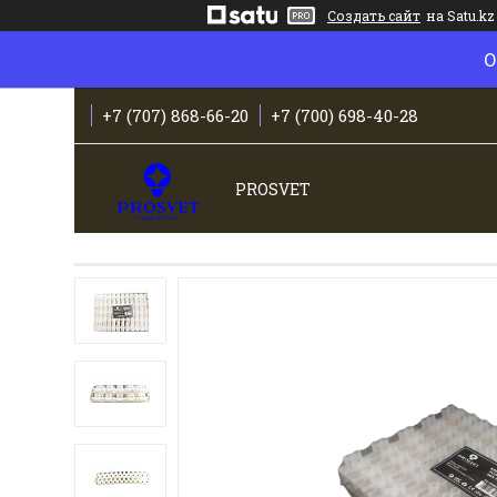
Создать сайт
на Satu.kz
О
+7 (707) 868-66-20
+7 (700) 698-40-28
PROSVET