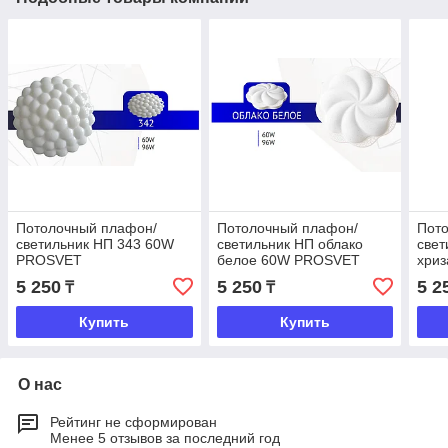
Потолочный плафон/
Потолочный плафон/
Пот
светильник НП 343 60W
светильник НП облако
свет
PROSVET
белое 60W PROSVET
хри
PRO
5 250
5 250
5 2
₸
₸
Купить
Купить
О нас
Рейтинг не сформирован
Менее 5 отзывов за последний год