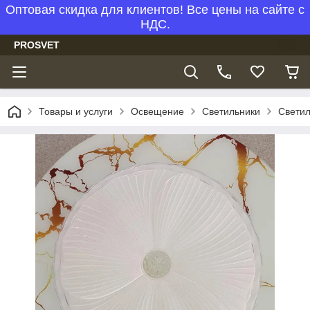
Оптовая скидка для клиентов! Все цены на сайте с
НДС.
PROSVET
Товары и услуги
Освещение
Светильники
Светил