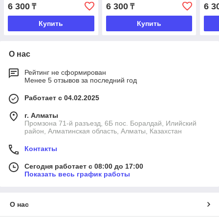
6 300
6 300
6 3
₸
₸
Купить
Купить
О нас
Рейтинг не сформирован
Менее 5 отзывов за последний год
Работает с 04.02.2025
г. Алматы
Промзона 71-й разъезд, 6Б пос. Боралдай, Илийский
район, Алматинская область, Алматы, Казахстан
Контакты
Сегодня работает с 08:00 до 17:00
Показать весь график работы
О нас