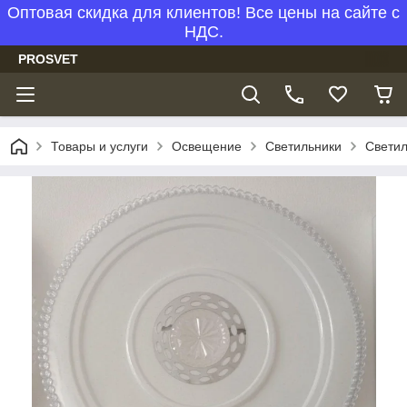
Оптовая скидка для клиентов! Все цены на сайте с
НДС.
PROSVET
Товары и услуги
Освещение
Светильники
Светил