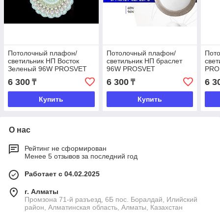
Потолочный плафон/
Потолочный плафон/
Пот
светильник НП Восток
светильник НП браслет
свет
Зеленый 96W PROSVET
96W PROSVET
PRO
6 300
6 300
6 3
₸
₸
Купить
Купить
О нас
Рейтинг не сформирован
Менее 5 отзывов за последний год
Работает с 04.02.2025
г. Алматы
Промзона 71-й разъезд, 6Б пос. Боралдай, Илийский
район, Алматинская область, Алматы, Казахстан