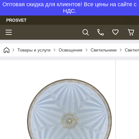
Оптовая скидка для клиентов! Все цены на сайте с
НДС.
PROSVET
Товары и услуги
Освещение
Светильники
Светил