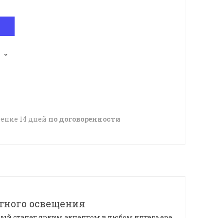
чение 14 дней
по договоренности
тного освещения
ый станет ярким акцентом в любом интерьере.