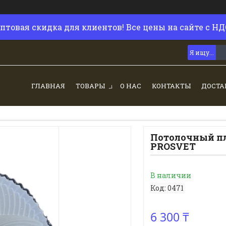
птовая скидка для клиентов! Все цены на сайте с НД
ГЛАВНАЯ
ТОВАРЫ
О НАС
КОНТАКТЫ
ДОСТА
Потолочный п
PROSVET
В наличии
Код:
0471
6 300 ₸