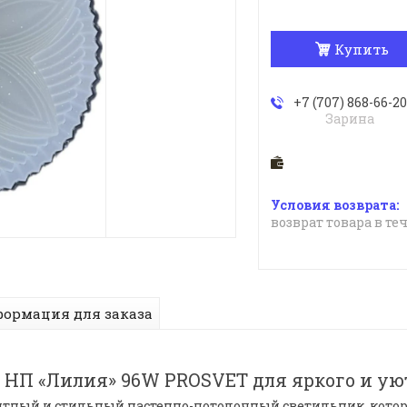
Купить
+7 (707) 868-66-20
Зарина
возврат товара в те
ормация для заказа
НП «Лилия» 96W PROSVET для яркого и ую
тный и стильный настенно-потолочный светильник, котор