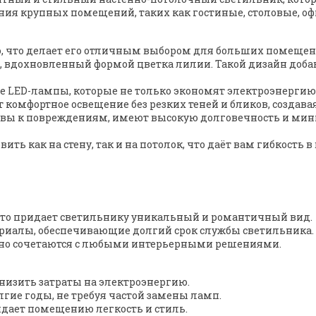
ния крупных помещений, таких как гостиные, столовые, оф
ю, что делает его отличным выбором для больших помещен
, вдохновленный формой цветка лилии. Такой дизайн доба
е LED-лампы, которые не только экономят электроэнергию,
 комфортное освещение без резких теней и бликов, создава
чивы к повреждениям, имеют высокую долговечность и ми
ить как на стену, так и на потолок, что даёт вам гибкость 
что придает светильнику уникальный и романтичный вид.
риалы, обеспечивающие долгий срок службы светильника.
ично сочетаются с любыми интерьерными решениями.
снизить затраты на электроэнергию.
лгие годы, не требуя частой замены ламп.
идает помещению легкость и стиль.