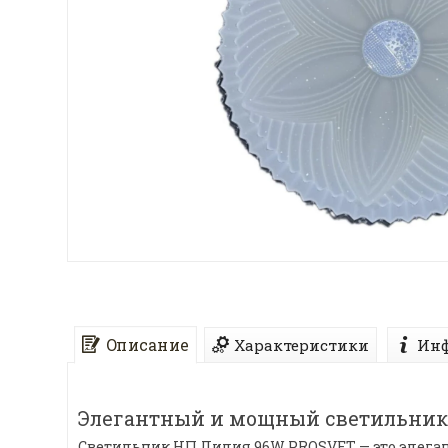
Описание
Характеристики
Инф
Элегантный и мощный светильник 
Светильник НП Лилия 96W PROSVET — это элеган