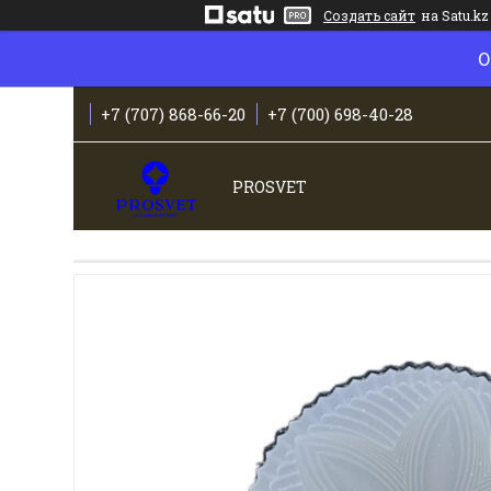
Создать сайт
на Satu.kz
О
+7 (707) 868-66-20
+7 (700) 698-40-28
PROSVET