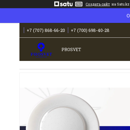
Создать сайт
на Satu.kz
О
+7 (707) 868-66-20
+7 (700) 698-40-28
PROSVET