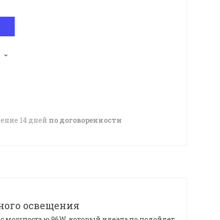
чение 14 дней
по договоренности
ного освещения
с мощностью 96W, который идеально подойдет