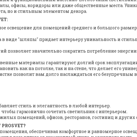
алы, офисы, коридоры или даже общественные места. Уни
та, но и стильным элементом декора.
ET:
ное освещение для помещений среднего и большого размер
а в виде "шляпы" придает интерьеру уникальность и стильн
гий позволяет значительно сократить потребление энергии
ственные материалы гарантируют долгий срок эксплуатаци
овить как на потолке, так и на стене, что делает его ун
очистке позволит вам долго наслаждаться его безупречным 
бавляет стиль и элегантность в любой интерьер.
 чтобы гармонично сочетать светильник с интерьером.
жилых помещений, офисов, ресторанов, гостиниц и других
W PROSVET?
 помещения, обеспечивая комфортное и равномерное освещ