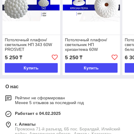
Потолочный плафон/
Потолочный плафон/
Пот
светильник НП 343 60W
светильник НП
свет
PROSVET
хризантема 60W
бел
PROSVET
5 250
5 250
6 3
₸
₸
Купить
Купить
О нас
Рейтинг не сформирован
Менее 5 отзывов за последний год
Работает с 04.02.2025
г. Алматы
Промзона 71-й разъезд, 6Б пос. Боралдай, Илийский
район, Алматинская область, Алматы, Казахстан