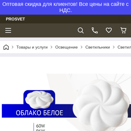
Оптовая скидка для клиентов! Все цены на сайте с
НДС.
PROSVET
Товары и услуги
Освещение
Светильники
Светил