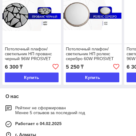
Потолочный плафон/
Потолочный плафон/
Пот
светильник НП прованс
светильник НП ролекс
свет
черный 96W PROSVET
серебро 60W PROSVET
96W
6 300
5 250
6 3
₸
₸
Купить
Купить
О нас
Рейтинг не сформирован
Менее 5 отзывов за последний год
Работает с 04.02.2025
г. Алматы