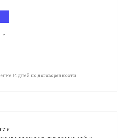
чение 14 дней
по договоренности
ния
ркое и равномерное освещение в любых