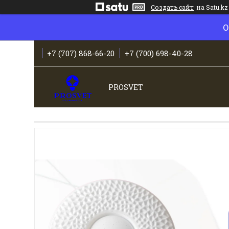
Создать сайт
на Satu.kz
О
+7 (707) 868-66-20
+7 (700) 698-40-28
PROSVET