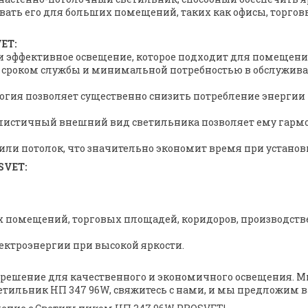
ать его для больших помещений, таких как офисы, торгов
ET:
и эффективное освещение, которое подходит для помещен
им сроком службы и минимальной потребностью в обслужив
логия позволяет существенно снизить потребление энерг
листичный внешний вид светильника позволяет ему гарм
у или потолок, что значительно экономит время при установ
SVET:
х помещений, торговых площадей, коридоров, производст
ектроэнергии при высокой яркости.
е решение для качественного и экономичного освещения. 
етильник НП 347 96W, свяжитесь с нами, и мы предложим 