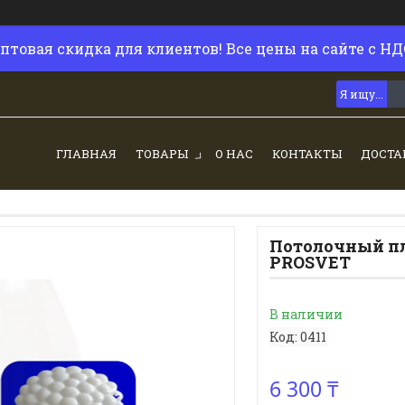
птовая скидка для клиентов! Все цены на сайте с НД
ГЛАВНАЯ
ТОВАРЫ
О НАС
КОНТАКТЫ
ДОСТА
Потолочный пл
PROSVET
В наличии
Код:
0411
6 300 ₸