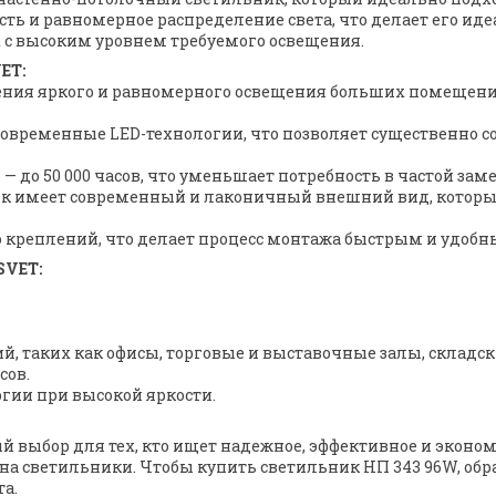
ть и равномерное распределение света, что делает его ид
х с высоким уровнем требуемого освещения.
ET:
ения яркого и равномерного освещения больших помещений
современные LED-технологии, что позволяет существенно 
 до 50 000 часов, что уменьшает потребность в частой зам
ик имеет современный и лаконичный внешний вид, который
ю креплений, что делает процесс монтажа быстрым и удобн
SVET:
, таких как офисы, торговые и выставочные залы, складс
сов.
ргии при высокой яркости.
й выбор для тех, кто ищет надежное, эффективное и эко
а светильники. Чтобы купить светильник НП 343 96W, обра
а.