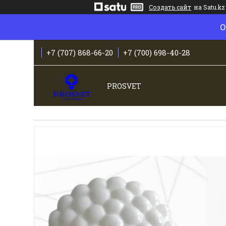
Создать сайт
на Satu.kz
О
+7 (707) 868-66-20
+7 (700) 698-40-28
PROSVET