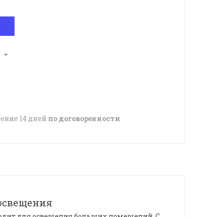
чение 14 дней
по договоренности
 освещения
одит для освещения больших помещений. С