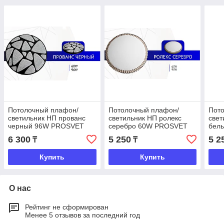
Потолочный плафон/
Потолочный плафон/
Пот
светильник НП прованс
светильник НП ролекс
свет
черный 96W PROSVET
серебро 60W PROSVET
бел
6 300
5 250
5 2
₸
₸
Купить
Купить
О нас
Рейтинг не сформирован
Менее 5 отзывов за последний год