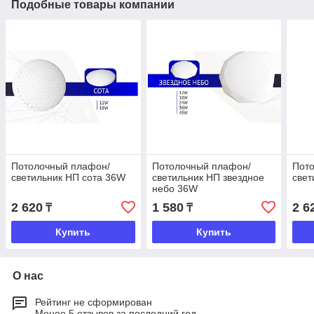
Подобные товары компании
Потолочный плафон/
Потолочный плафон/
Пот
светильник НП сота 36W
светильник НП звездное
свет
небо 36W
2 620
1 580
2 6
₸
₸
Купить
Купить
О нас
Рейтинг не сформирован
Менее 5 отзывов за последний год