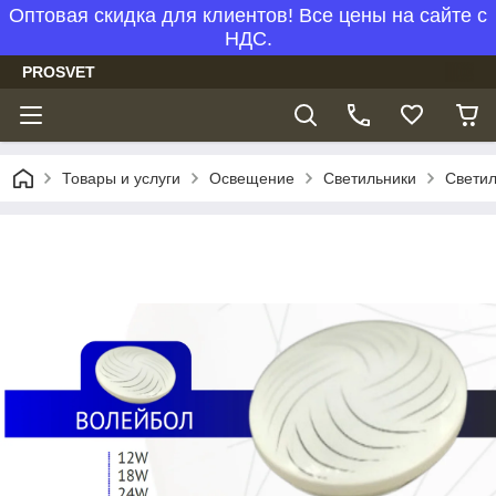
Оптовая скидка для клиентов! Все цены на сайте с
НДС.
PROSVET
Товары и услуги
Освещение
Светильники
Светил