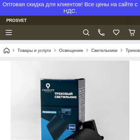
Оптовая скидка для клиентов! Все цены на сайте с
НДС.
PROSVET
Товары и услуги
Освещение
Светильники
Треков