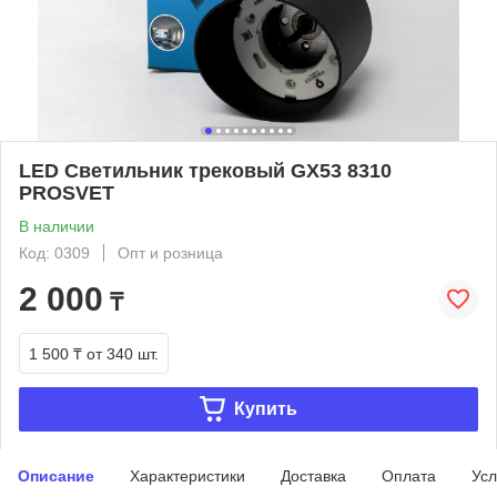
LED Светильник трековый GX53 8310
PROSVET
В наличии
Код: 0309
Опт и розница
2 000
₸
1 500 ₸
от 340 шт.
Купить
Описание
Характеристики
Доставка
Оплата
Усл