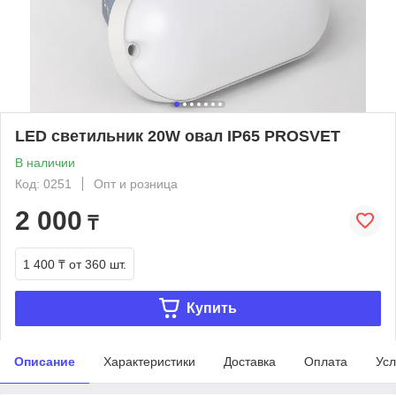
LED светильник 20W овал IP65 PROSVET
В наличии
Код: 0251
Опт и розница
2 000
₸
1 400 ₸
от 360 шт.
Купить
Описание
Характеристики
Доставка
Оплата
Усл