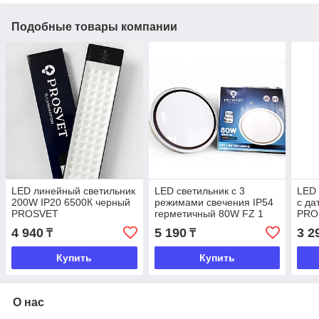
Подобные товары компании
LED линейный светильник
LED светильник с 3
LED 
200W IP20 6500К черный
режимами свечения IP54
с да
PROSVET
герметичный 80W FZ 1
PRO
PROSVET
4 940
5 190
3 2
₸
₸
Купить
Купить
О нас