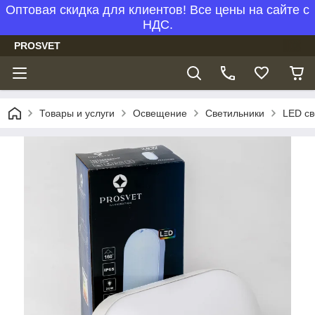
Оптовая скидка для клиентов! Все цены на сайте с
НДС.
PROSVET
Товары и услуги
Освещение
Светильники
LED св