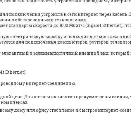
, позволяя подключать устройства к проводному интерне
для подключения устройств к сети интернет через кабель Et
внению с беспроводными технологиями.
ет стандарты скорости до 1000 Мбит/с (Gigabit Ethernet), 
артную электрическую коробку и подходит для монтажа в л
зуется для подключения компьютеров, роутеров, телевизор
ет элегантный и минималистичный внешний вид, который 
it Ethernet).
 проводному интернет-соединению.
одной цене. Для оптовых клиентов предусмотрены скидки,
х комплексах.
 своему дому или офису стабильное и быстрое интернет-со