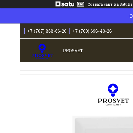
Создать сайт
на Satu.kz
О
+7 (707) 868-66-20
+7 (700) 698-40-28
PROSVET