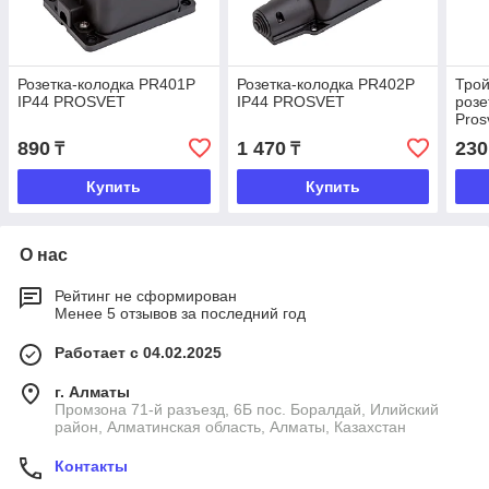
Розетка-колодка PR401P
Розетка-колодка PR402P
Трой
IP44 PROSVET
IP44 PROSVET
розе
Pros
890
1 470
230
₸
₸
Купить
Купить
О нас
Рейтинг не сформирован
Менее 5 отзывов за последний год
Работает с 04.02.2025
г. Алматы
Промзона 71-й разъезд, 6Б пос. Боралдай, Илийский
район, Алматинская область, Алматы, Казахстан
Контакты