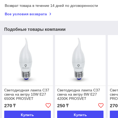
Возврат товара в течение 14 дней по договоренности
Все условия возврата
Подобные товары компании
Светодиодная лампа C37
Светодиодна лампа C37
Све
свеча на ветру 10W E27
свеча на ветру 8W E27
свеч
6500K PROSVET
4200K PROSVET
PRO
270
250
270
₸
₸
Купить
Купить