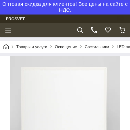
Оптовая скидка для клиентов! Все цены на сайте с
НДС.
PROSVET
Товары и услуги
Освещение
Светильники
LED п