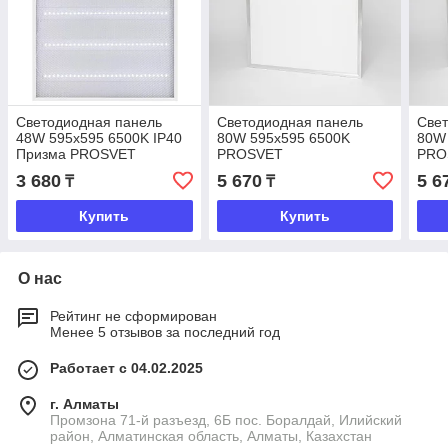
Светодиодная панель
Светодиодная панель
Свет
48W 595х595 6500K IP40
80W 595х595 6500K
80W
Призма PROSVET
PROSVET
PRO
3 680
5 670
5 6
₸
₸
Купить
Купить
О нас
Рейтинг не сформирован
Менее 5 отзывов за последний год
Работает с 04.02.2025
г. Алматы
Промзона 71-й разъезд, 6Б пос. Боралдай, Илийский
район, Алматинская область, Алматы, Казахстан