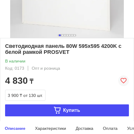
Светодиодная панель 80W 595х595 4200K с
белой рамкой PROSVET
В наличии
Код: 0173
Опт и розница
4 830
₸
3 900 ₸
от 130 шт.
Купить
Описание
Характеристики
Доставка
Оплата
Усл