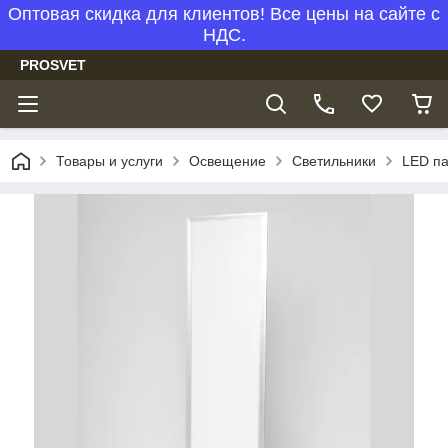
Оптовая скидка для клиентов! Все цены на сайте с
НДС.
PROSVET
Товары и услуги
Освещение
Светильники
LED п