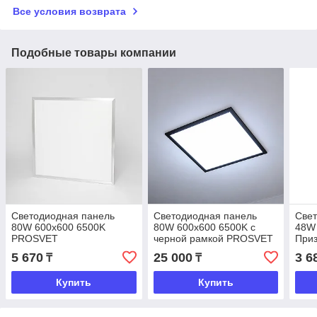
Все условия возврата
Подобные товары компании
Светодиодная панель
Светодиодная панель
Свет
80W 600х600 6500K
80W 600х600 6500K с
48W 
PROSVET
черной рамкой PROSVET
При
5 670
25 000
3 6
₸
₸
Купить
Купить