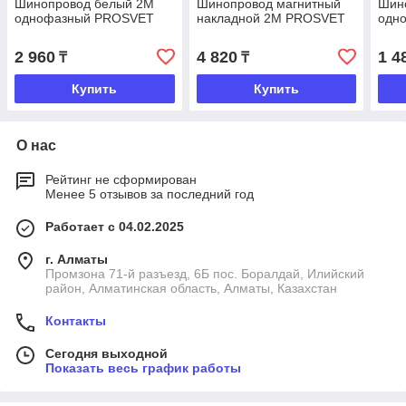
Шинопровод белый 2М
Шинопровод магнитный
Шин
однофазный PROSVET
накладной 2M PROSVET
одн
2 960
4 820
1 4
₸
₸
Купить
Купить
О нас
Рейтинг не сформирован
Менее 5 отзывов за последний год
Работает с 04.02.2025
г. Алматы
Промзона 71-й разъезд, 6Б пос. Боралдай, Илийский
район, Алматинская область, Алматы, Казахстан
Контакты
Сегодня выходной
Показать весь график работы