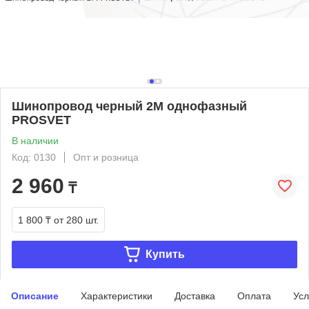
Шинопровод черный 2М однофазный
PROSVET
В наличии
Код: 0130
Опт и розница
2 960
₸
1 800 ₸
от 280 шт.
Купить
Описание
Характеристики
Доставка
Оплата
Усл