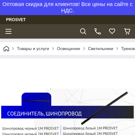
Оптовая скидка для клиентов! Все цены на сайте с
НДС.
PROSVET
Товары и услуги
Освещение
Светильники
Треков