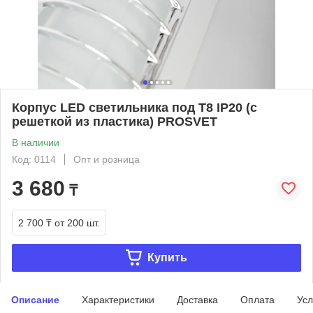
Корпус LED светильника под Т8 IP20 (с
решеткой из пластика) PROSVET
В наличии
Код: 0114
Опт и розница
3 680
₸
2 700 ₸
от 200 шт.
Купить
Описание
Характеристики
Доставка
Оплата
Усл