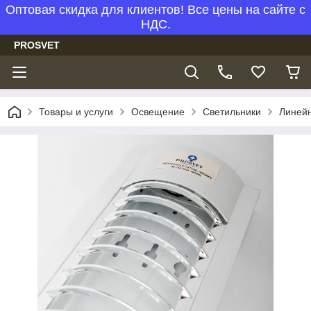
Оптовая скидка для клиентов! Все цены на сайте с
НДС.
PROSVET
Товары и услуги
Освещение
Светильники
Линейн