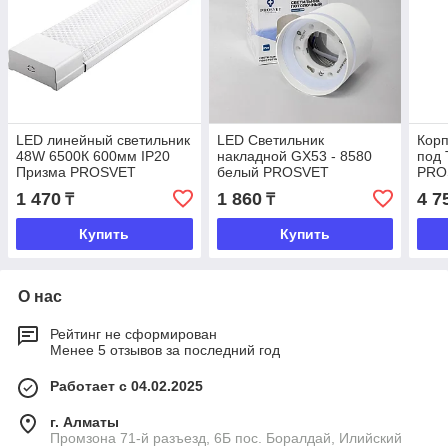
LED линейный светильник
LED Светильник
Корп
48W 6500К 600мм IP20
накладной GX53 - 8580
под 
Призма PROSVET
белый PROSVET
PRO
1 470
1 860
4 7
₸
₸
Купить
Купить
О нас
Рейтинг не сформирован
Менее 5 отзывов за последний год
Работает с 04.02.2025
г. Алматы
Промзона 71-й разъезд, 6Б пос. Боралдай, Илийский