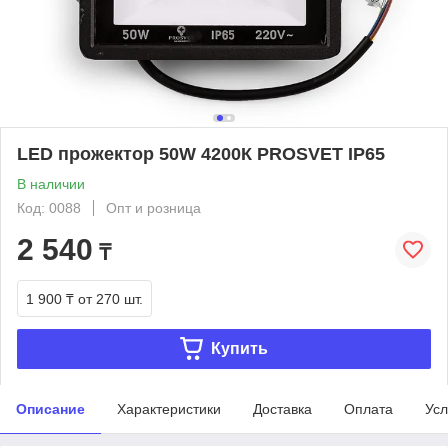
LED прожектор 50W 4200К PROSVET IP65
В наличии
Код: 0088
Опт и розница
2 540
₸
1 900 ₸
от 270 шт.
Купить
Описание
Характеристики
Доставка
Оплата
Усл