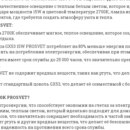
качественное освещение с теплым белым светом, которое 
ря мощности 15W и цветовой температуре 2700K, лампа и
тов, где требуется создать атмосферу уюта и тепла.
SVET:
 2700K обеспечивает мягкое, теплое освещение, которое со
отдыха.
ампа GX53 15W PROSVET потребляет на 80% меньше энергии
ить на потреблении электроэнергии, обеспечивая при этом
ета имеет срок службы до 25 000 часов, что значительно 
.
ET не содержит вредных веществ, таких как ртуть, что дела
еет стандартный цоколь GX53, что делает её совместимой с
00K PROSVET?
троэнергии, что способствует экономии на счетах за элект
гким, теплым светом, который идеально подходит для дома
асов, что значительно сокращает необходимость в частой за
ит ртуть и другие вредные вещества, что делает её безопас
и надежность на протяжении всего срока службы.