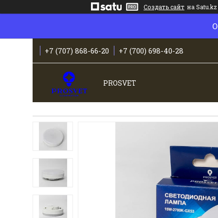
Создать сайт
на Satu.kz
О
+7 (707) 868-66-20
+7 (700) 698-40-28
PROSVET