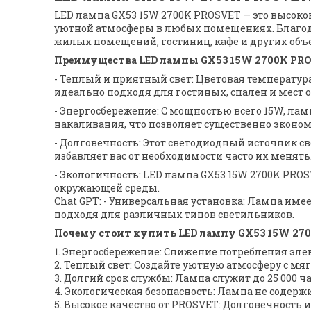
LED лампа GX53 15W 2700K PROSVET — это высоко
уютной атмосферы в любых помещениях. Благода
жилых помещений, гостиниц, кафе и других объек
Преимущества LED лампы GX53 15W 2700K PRO
- Теплый и приятный свет: Цветовая температура
идеально подходя для гостиных, спален и мест 
- Энергосбережение: С мощностью всего 15W, л
накаливания, что позволяет существенно эконом
- Долговечность: Этот светодиодный источник св
избавляет вас от необходимости часто их менять
- Экологичность: LED лампа GX53 15W 2700K PROSV
окружающей среды.
Chat GPT: - Универсальная установка: Лампа им
подходя для различных типов светильников.
Почему стоит купить LED лампу GX53 15W 27
1. Энергосбережение: Снижение потребления элек
2. Теплый свет: Создайте уютную атмосферу с мя
3. Долгий срок службы: Лампа служит до 25 000 ч
4. Экологическая безопасность: Лампа не содерж
5. Высокое качество от PROSVET: Долговечность 