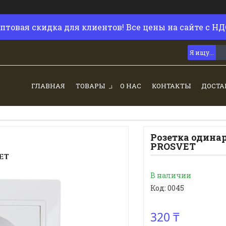
птовая скидка для клиентов! Все цены на сайте с НД
ГЛАВНАЯ
ТОВАРЫ
О НАС
КОНТАКТЫ
ДОСТА
Розетка одина
PROSVET
В наличии
Код:
0045
320 ₸