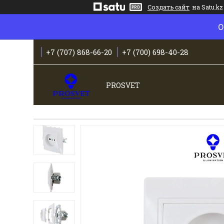
Создать сайт
на Satu.kz
О
+7 (707) 868-66-20
+7 (700) 698-40-28
PROSVET