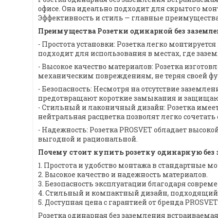
офисе. Она идеально подходит для скрытого мон
Эффективность и стиль — главные преимущества
Преимущества Розетки одинарной без заземле
- Простота установки: Розетка легко монтирует
подходит для использования в местах, где зазе
- Высокое качество материалов: Розетка изготов
механическим повреждениям, не теряя своей фу
- Безопасность: Несмотря на отсутствие заземл
предотвращают короткие замыкания и защищают
- Стильный и лаконичный дизайн: Розетка имее
нейтральная расцветка позволят легко сочетат
- Надежность: Розетка PROSVET обладает высокой
выгодной и рациональной.
Почему стоит купить розетку одинарную без
1. Простота и удобство монтажа в стандартные м
2. Высокое качество и надежность материалов.
3. Безопасность эксплуатации благодаря совре
4. Стильный и компактный дизайн, подходящий 
5. Доступная цена с гарантией от бренда PROSVET
Розетка одинарная без заземления встраиваемая