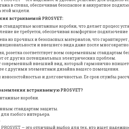
тажа в стенах, обеспечивая безопасное и аккуратное подкл
 этой модели.
ния встраиваемой PROSVET:
ся в стандартные монтажные коробки, что делает процесс у
мление не требуется, обеспечивая комфортное подключение
лена из прочных и безопасных материалов, что гарантируе
нкциональности и внешнего вида даже после многократно
ения, розетка соответствует всем современным стандартам 
 от других потенциальных электрических проблем.
т современный внешний вид, который гармонично впишетс
ь ее с другими элементами дизайна вашего помещения.
 износостойкостью и долговечностью. Ее срок службы рассч
 заземления встраиваемую PROSVET?
онтажные коробки.
менным стандартам защиты.
для любого интерьера.
.
 PROSVET — это отличный выбор для тех, кто ищет надежно