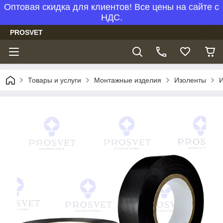
Оптовая скидка для клиентов! Все цены на сайте с
НДС.
PROSVET
Товары и услуги
Монтажные изделия
Изоленты
И