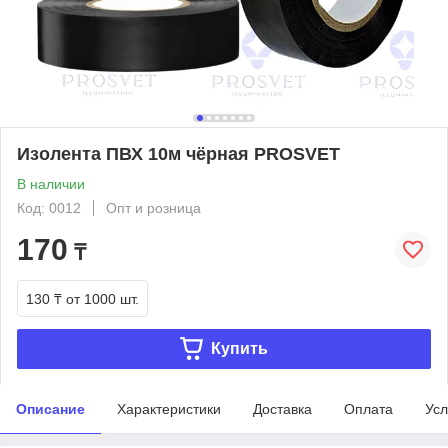
Изолента ПВХ 10м чёрная PROSVET
В наличии
Код: 0012
Опт и розница
170
₸
130 ₸
от 1000 шт.
Купить
Описание
Характеристики
Доставка
Оплата
Усл