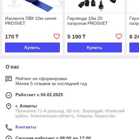
Изолента ПВХ 10м синяя
Гирлянда 10м 20
Гирл
PROSVET
патронов PROSVET
пат
170
5 190
6 2
₸
₸
Купить
Купить
О нас
Рейтинг не сформирован
Менее 5 отзывов за последний год
Работает с 04.02.2025
г. Алматы
Промзона 71-й разъезд, 6Б пос. Боралдай, Илийский
район, Алматинская область, Алматы, Казахстан
Контакты
Сегодня работает с 08:00 до 17:00