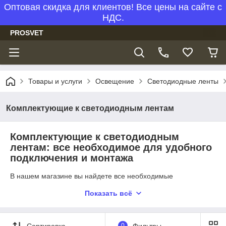
Оптовая скидка для клиентов! Все цены на сайте с
НДС.
PROSVET
Товары и услуги
Освещение
Светодиодные ленты
Комплектующие к светодиодным лентам
Комплектующие к светодиодным
лентам: все необходимое для удобного
подключения и монтажа
В нашем магазине вы найдете все необходимые
комплектующие к светодиодным лентам, которые помогут
Показать всё
вам быстро и качественно установить и подключить
светодиодные ленты для различных целей. Мы предлагаем
вилки и шнуры питания для светодиодных лент, которые
идеально подходят для использования с нашими лентами и
Сортировка
0
Фильтры