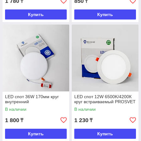
1 780
850
₸
₸
Купить
Купить
LED спот 36W 170мм круг
LED спот 12W 6500K/4200К
внутренний
круг встраиваемый PROSVET
В наличии
В наличии
1 800
1 230
₸
₸
Купить
Купить