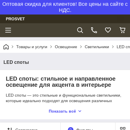
Оптовая скидка для клиентов! Все цены на сайте с
НДС.
PROSVET
Товары и услуги
Освещение
Светильники
LED с
LED споты
LED споты: стильное и направленное
освещение для акцента в интерьере
LED споты — это стильные и функциональные светильники,
которые идеально подходят для освещения различных
помещений. Они отличаются компактными размерами,
Показать всё
высокоэффективной светодиодной технологией и
долговечностью. Эти споты идеально подходят для
использования в жилых, коммерческих и офисных
помещениях, а также для акцентного освещения в
Сортировка
0
Фильтры